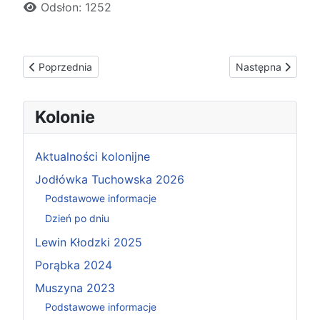
Odsłon: 1252
Poprzednia strona: Wyjście Stacja grawitacja - 26 Września 2
Następna strona: 
Poprzednia
Następna
Kolonie
Aktualności kolonijne
Jodłówka Tuchowska 2026
Podstawowe informacje
Dzień po dniu
Lewin Kłodzki 2025
Porąbka 2024
Muszyna 2023
Podstawowe informacje