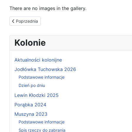
There are no images in the gallery.
Poprzednia strona: Wyjście na zajęcia w ArtLabie w siedzib
Poprzednia
Kolonie
Aktualności kolonijne
Jodłówka Tuchowska 2026
Podstawowe informacje
Dzień po dniu
Lewin Kłodzki 2025
Porąbka 2024
Muszyna 2023
Podstawowe informacje
Spis rzeczy do zabrania