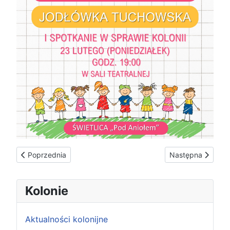
Poprzednia strona: Wyjście do Teatru Rampa na spektakl „Pip
Następna stron
Poprzednia
Następna
Kolonie
Aktualności kolonijne